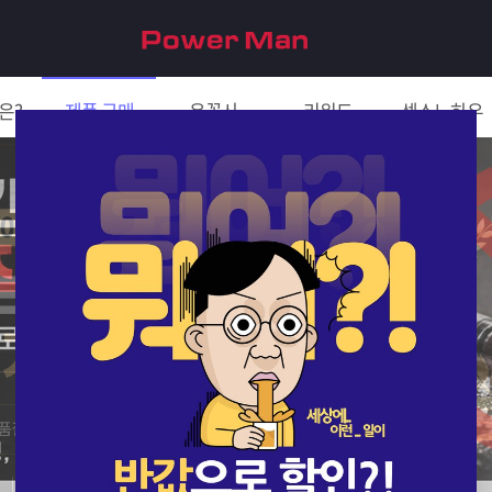
은?
제품 구매
은꼴사
리워드
섹스노하우
친구 초대하면 5천원!