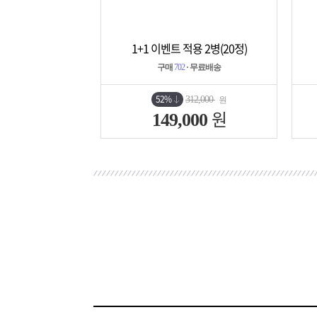
1+1 이벤트 적용 2병(20정)
상세보기
담기
구매
702
· 무료배송
52%
312,000
원
원
149,000