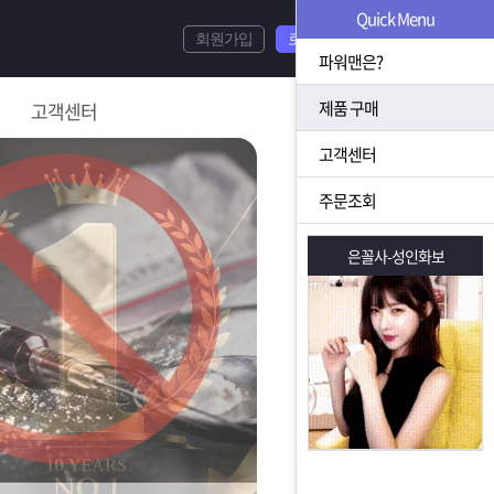
Quick Menu
회원가입
로그인
파워맨은?
제품 구매
고객센터
고객센터
주문조회
은꼴사-성인화보
은꼴사-성인화보