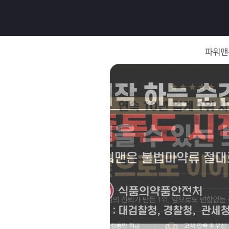
로
그
파워맨
인
로
그
인
이
회
필
원
가
요
입
Q&A
합
파
니
워
제
다.
맨
품
은