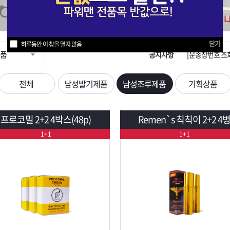
입금확인이 안되
[2026구정 연휴
닫기
하루동안 이 창을 열지 않음
품
공지사항
[운송장번호 조
[ios앱 오픈]
전체
남성발기제품
남성조루제품
기획상품
[무인택배함 이용
프로코밀 2+2 4박스(48p)
Remen`s 칙칙이 2+2 4
입금확인이 안되
1+1
1+1
[2026구정 연휴