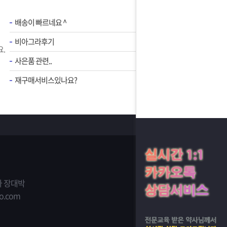
배송이 빠르네요 ^
비아그라후기
.
사은품 관련..
재구매서비스있나요?
 장대박
o.com