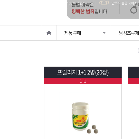
은?
구
꼴
섹
매
사
스
고
제품 구매
남성조루제
노
객
마
하
센
이
주
우
터
페
문
프릴리지 1+1 2병(20정)
1+1
이
조
지
회