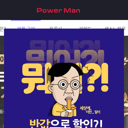
은?
제품 구매
은꼴사
리워드
섹스노하우
친구 초대하면 5천원!