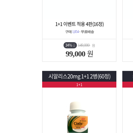
1+1 이벤트 적용 4판(16정)
상세보기
담기
구매
1,854
· 무료배송
34%
149,000
원
원
99,000
시알리스20mg 1+1 2병(60정)
1+1