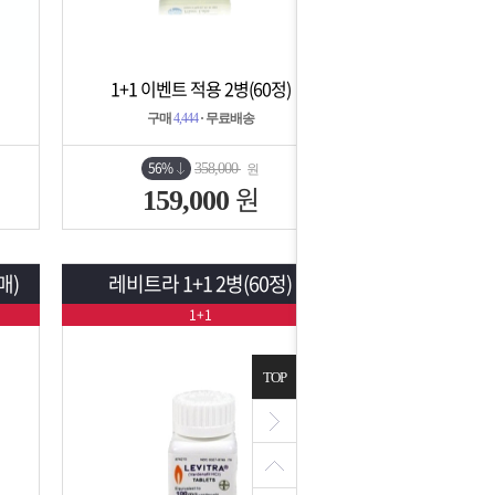
1+1 이벤트 적용 2병(60정)
상세보기
담기
구매
4,444
· 무료배송
56%
358,000
원
원
159,000
매)
레비트라 1+1 2병(60정)
1+1
TOP