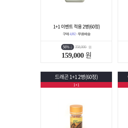
1+1 이벤트 적용 2병(60정)
상세보기
담기
구매
4,882
· 무료배송
56%
358,000
원
원
159,000
드래곤 1+1 2병(60정)
1+1