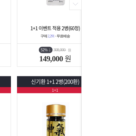
1+1 이벤트 적용 2병(60정)
상세보기
담기
구매
2,291
· 무료배송
52%
308,000
원
원
149,000
신기환 1+1 2병(200환)
1+1