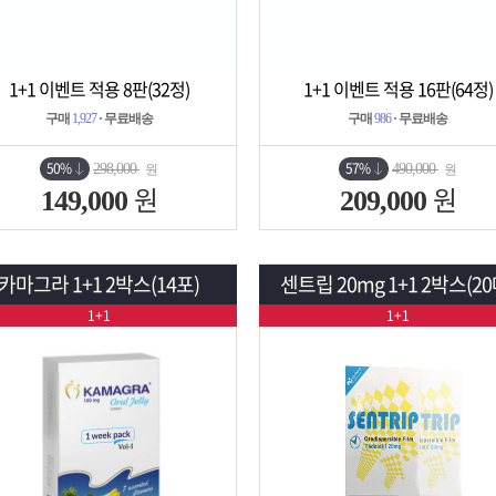
1+1 이벤트 적용 8판(32정)
1+1 이벤트 적용 16판(64정)
상세보기
담기
상세보기
담기
구매
1,927
· 무료배송
구매
986
· 무료배송
50%
57%
298,000
490,000
원
원
원
원
149,000
209,000
카마그라 1+1 2박스(14포)
센트립 20mg 1+1 2박스(20
1+1
1+1