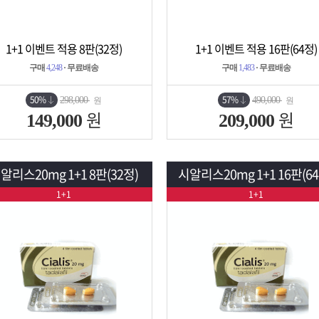
1+1 이벤트 적용 8판(32정)
1+1 이벤트 적용 16판(64정)
상세보기
담기
상세보기
담기
구매
4,248
· 무료배송
구매
1,483
· 무료배송
50%
57%
298,000
490,000
원
원
원
원
149,000
209,000
알리스20mg 1+1 8판(32정)
시알리스20mg 1+1 16판(64
1+1
1+1