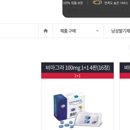
은?
구
꼴
섹
매
사
스
고
제품 구매
남성발기제
노
객
마
하
센
이
주
우
터
페
문
비아그라 100mg 1+1 4판(16정)
비
1+1
이
조
지
회