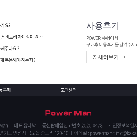
사용후기
는가요?
비아그라,시알리스,레비트라 차이점이 뭔가요 ?
POWER MAN에서
구매후 이용후기를 남겨주세요
해주나요 ?
자세히보기
 복용해야 하는지 ?
품 구매
고객센터
 Man
대표 장대박
통신판매업신고번호 2020-0478
개인정보책임자
 경기도 안성시 공도읍 숭도리 120-10
이메일 : powermanclinic@kaka