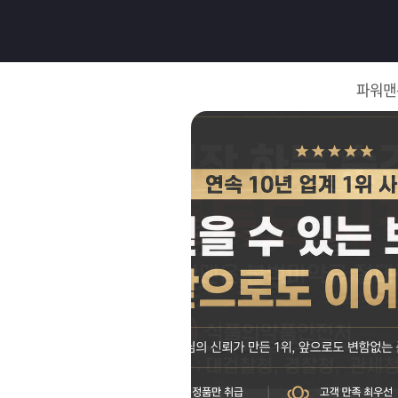
로
그
파워맨
인
로
그
인
이
회
필
원
가
요
입
Q&A
합
파
니
워
제
다.
맨
품
은