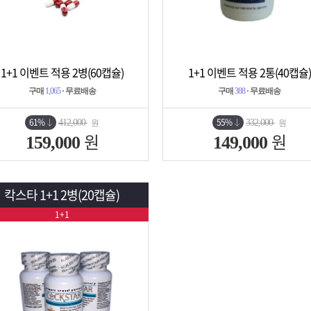
1+1 이벤트 적용 2병(60캡슐)
1+1 이벤트 적용 2통(40캡슐)
상세보기
담기
상세보기
담기
구매
1,065
· 무료배송
구매
388
· 무료배송
61%
55%
412,000
332,000
원
원
원
원
159,000
149,000
칵스타 1+1 2병(20캡슐)
1+1