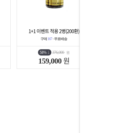
1+1 이벤트 적용 2병(200환)
상세보기
담기
구매
167
· 무료배송
58%
376,000
원
원
159,000