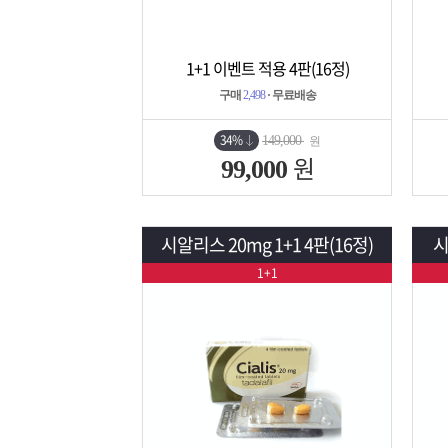
1+1 이벤트 적용 4판(16정)
상세보기
담기
구매
2,498
· 무료배송
34%
149,000
원
원
99,000
시알리스 20mg 1+1 4판(16정)
시
1+1