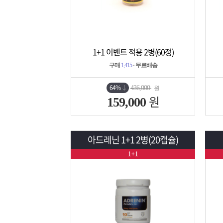
1+1 이벤트 적용 2병(60정)
상세보기
담기
구매
1,415
· 무료배송
64%
436,000
원
원
159,000
아드레닌 1+1 2병(20캡슐)
1+1