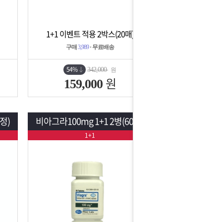
1+1 이벤트 적용 2박스(20매)
상세보기
담기
구매
3,989
· 무료배송
54%
342,000
원
원
159,000
정)
비아그라100mg 1+1 2병(60정)
1+1