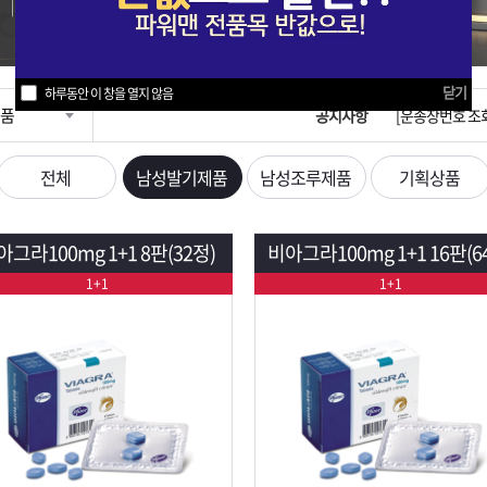
입금확인이 안되
[2026구정 연휴
닫기
하루동안 이 창을 열지 않음
품
공지사항
[운송장번호 조
[ios앱 오픈]
전체
남성발기제품
남성조루제품
기획상품
[무인택배함 이용
아그라100mg 1+1 8판(32정)
비아그라100mg 1+1 16판(6
입금확인이 안되
1+1
1+1
[2026구정 연휴