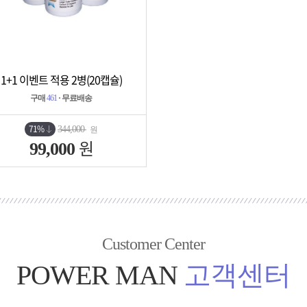
1+1 이벤트 적용 2병(20캡슐)
상세보기
담기
구매
461
· 무료배송
71%
344,000
원
원
99,000
Customer Center
POWER MAN
고객센터