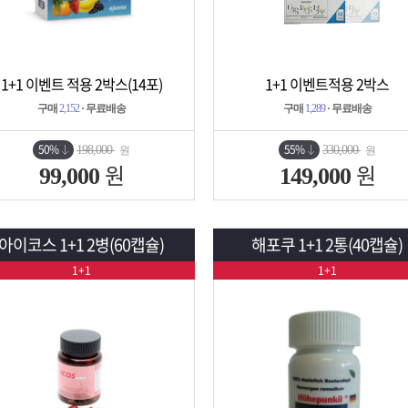
1+1 이벤트 적용 2박스(14포)
1+1 이벤트적용 2박스
상세보기
담기
상세보기
담기
구매
2,152
· 무료배송
구매
1,289
· 무료배송
50%
55%
198,000
330,000
원
원
원
원
99,000
149,000
아이코스 1+1 2병(60캡슐)
해포쿠 1+1 2통(40캡슐)
1+1
1+1