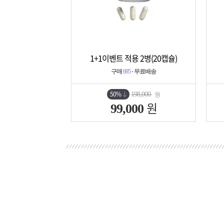
1+1이벤트 적용 2병(20캡슐)
상세보기
담기
구매
695
· 무료배송
50%
198,000
원
원
99,000