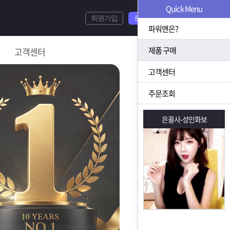
Quick Menu
회원가입
로그인
파워맨은?
제품 구매
고객센터
고객센터
주문조회
은꼴사-성인화보
은꼴사-성인화보