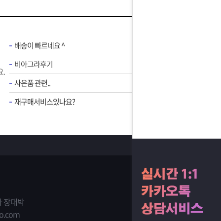
배송이 빠르네요 ^
비아그라후기
.
사은품 관련..
재구매서비스있나요?
 장대박
o.com