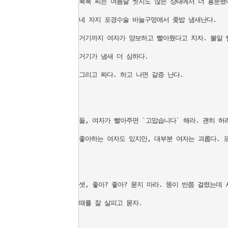
푹푹 찌는 여름날 씻지도 않은 상태에서 너 흥분했
네 자지 포경수술 바늘구멍에서 좆밥 냄새난다.

거기까지 여자가 양보하고 빨아줬다고 치자. 불알 
거기가 냄새 더 심하다.

그리고 짜다. 하고 나면 갈증 난다.

둘, 여자가 빨아주면 `고맙습니다` 해라. 괜히 허
좋아하는 여자도 있지만, 대부분 여자는 괴롭다. 포
셋, 좋아? 좋아? 묻지 마라. 똥이 반쯤 걸렸는데
때를 잘 살피고 묻자.
