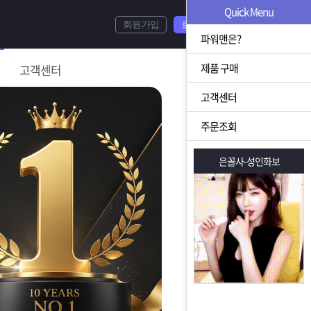
Quick Menu
회원가입
로그인
파워맨은?
제품 구매
고객센터
고객센터
주문조회
은꼴사-성인화보
은꼴사-성인화보