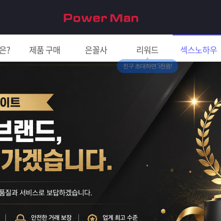
은?
제품 구매
은꼴사
리워드
섹스노하우
친구 초대하면 5천원!