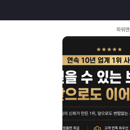
로
그
파워맨
인
로
그
인
이
회
필
원
가
요
입
Q&A
합
파
니
워
제
다.
맨
품
은