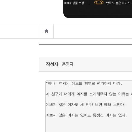
은?
구
꼴
섹
매
사
스
고
노
객
마
하
센
이
주
운영자
우
터
페
문
작성자
이
조
"하나, 여자의 외모를 함부로 평가하지 마라.

네 친구가 너에게 여자를 소개해주지 않는 이유는 여
지
회
예쁘지 않은 여자도 세 번만 보면 예뻐 보인다.

예쁘지 않은 여자는 있어도 못생긴 여자는 없다.
